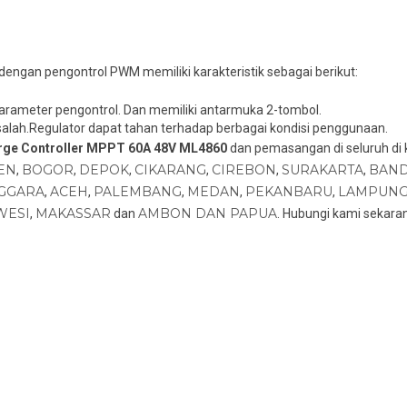
dengan pengontrol PWM memiliki karakteristik sebagai berikut:
parameter pengontrol. Dan memiliki antarmuka 2-tombol.
alah.
Regulator dapat tahan terhadap berbagai kondisi penggunaan.
rge Controller MPPT 60A 48V ML4860
dan pemasangan di seluruh di 
EN
BOGOR
DEPOK
CIKARANG
CIREBON
SURAKARTA
BAN
,
,
,
,
,
,
GGARA
ACEH
PALEMBANG
MEDAN
PEKANBARU
LAMPUN
,
,
,
,
,
WESI
MAKASSAR
AMBON DAN PAPUA
,
dan
. Hubungi kami sekaran