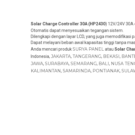
Solar Charge Controller 30A (HP2430
) 12V/24V 30A 
Otomatis dapat menyesuaikan tegangan sistem.
Dilengkapi dengan layar LCD, yang juga memodifikasi 
Dapat melayani beban awal kapasitas tinggi tanpa mas
SURYA PANEL
Anda mencari produk
atau
Solar Cha
JAKARTA
TANGERANG
BEKASI
BANT
Indonesia,
,
,
,
JAWA
SURABAYA
SEMARANG
BALI
NUSA TEN
,
,
,
,
KALIMANTAN
SAMARINDA
PONTIANAK
SULA
,
,
,