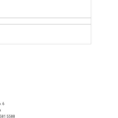
. 6
a
3581 5588