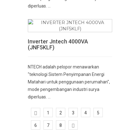
diperluas. ...
Inverter Jntech 4000VA
(JNF5KLF)
NTECH adalah pelopor menawarkan
"teknologi Sistem Penyimpanan Energi
Matahari untuk penggunaan perumahan",
mode pengembangan industri surya
diperluas. ...
1
2
3
4
5
6
7
8